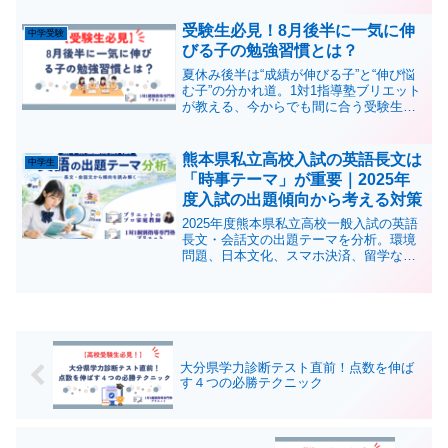
受験生必見！8月後半に一気に伸
中学受験
びる子の勉強習慣とは？
夏休み後半は“成績が伸びる子”と“伸び悩
む子”の分かれ道。1対1指導塾ブリエット
が教える、今からでも間に合う受験生の
ための勉強習慣づくりとラストスパート
の方法を詳しく解説します。駆け込み受
講も受付中！
熊本県私立高校入試の英語長文は
中学生
「時事テーマ」が重要｜2025年
度入試の出題傾向から考える対策
2025年度熊本県私立高校一般入試の英語
長文・会話文の出題テーマを分析。環境
問題、日本文化、スマホ決済、留学な
ど、熊本市周辺の高校受験生が知ってお
きたい英語対策を解説します。
大分県学力診断テスト直前！点数を伸ば
す４つの必勝テクニック