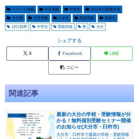
イベント情報
中学受験
中学生
大分市の受験対策
大分県
大学受験
小学生
高校受験
高校生
1対1指導
中学生
受験情報
塾
大分
シェアする
X
Facebook
LINE
コピー
関連記事
最新の大分の学校・受験情報が分
イベント情報
かる！無料個別受験セミナー開催
のお知らせ(大分市・臼杵市)
大分市・臼杵市で最新の学校・受験情報