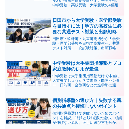
がわかる無料個別受験セミナーを開催。
中学受験・高校受験・大学受験の4種類か
ら選べ、1家庭1時間で個別に受験戦略を
レクチャーします。先着順・参加無料。
日田市から大学受験・医学部受験
中津
を目指すには｜地方の高校生に必
要な共通テスト対策と出願戦略
日田市・玖珠町・九重町周辺から大学受
験・医学部受験を目指す高校生へ。共通
テスト対策、二次試験対策、出願戦略、
科目ごとの優先順位、プロ家庭教師によ
る学習管理の重要性をブリエットが解説
します。
中学受験は大手集団指導塾とプロ
中学受験
家庭教師の併用が最強
中学受験は大手集団指導塾だけで本当に
大丈夫でしょうか？英進館・能開センタ
ー・日能研・全教研などの進学塾に通う
生徒を数多く指導してきたプロ家庭教師
が、大手塾と家庭教師を併用するメリッ
トを解説。苦手克服、過去問対策、学習
個別指導塾の選び方｜失敗する親
Uncategorized
計画、メンタルケアまで詳しく紹介しま
の共通点と後悔しないポイント
す。
個別指導塾選びで失敗しないためのポイ
ントを解説。1対1と1対複数の違い、成績
が伸びない原因、正しい選び方を分かり
やすく紹介します。