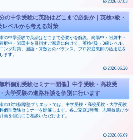
2026.07.03
分の中学受験に英語はどこまで必要か｜英検3級・
級レベルから考える対策
市の中学受験で英語はどこまで必要かを解説。向陽中・附属中・
豊府中・岩田中を目指すご家庭に向けて、英検4級・3級レベル、
ニング対策、国語・算数とのバランス、プロ家庭教師の活用法を
します。
2026.06.20
無料個別受験セミナー開催】中学受験・高校受
・大学受験の進路相談を個別に行います
市の1対1指導塾ブリエットでは、中学受験・高校受験・大学受験
料個別受験セミナーを開催します。各ご家庭1時間、志望校選びや
計画を個別にご相談いただけます。
2026.06.09