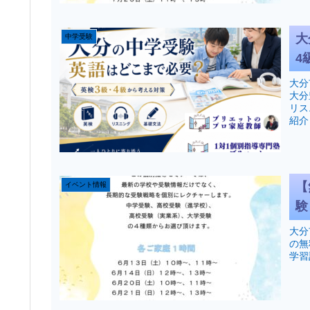
大
中学受験
4
大分
大分
リス
紹介
【
イベント情報
験
大分
の無
学習