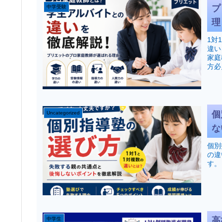
プ
中学受験
理
1対
違い
家庭
方必
個
Uncategorized
な
個別
の違
す。
高
中学生