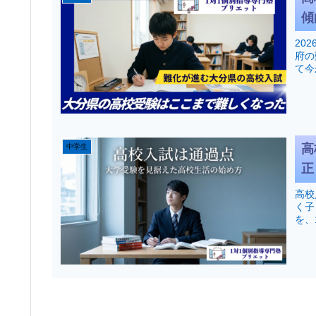
傾
20
府の
て今
高
中学生
正
高校
く子
を、