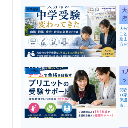
大
中学受験
府
大分
ごと
踏ま
方を
1
中学受験
ッ
受験
ロ家
保護
市、
ださ