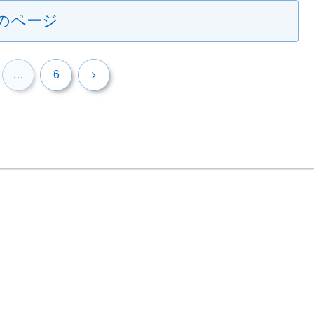
のページ
次
…
6
へ