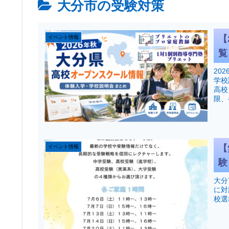
大分市の受験対策
【
イベント情報
覧
20
学校
高校
限、
【
イベント情報
験
大分
に対
校選