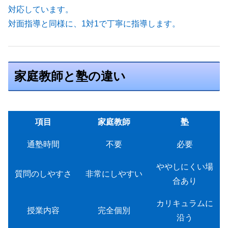
対応しています。
対面指導と同様に、1対1で丁寧に指導します。
家庭教師と塾の違い
項目
家庭教師
塾
通塾時間
不要
必要
ややしにくい場
質問のしやすさ
非常にしやすい
合あり
カリキュラムに
授業内容
完全個別
沿う