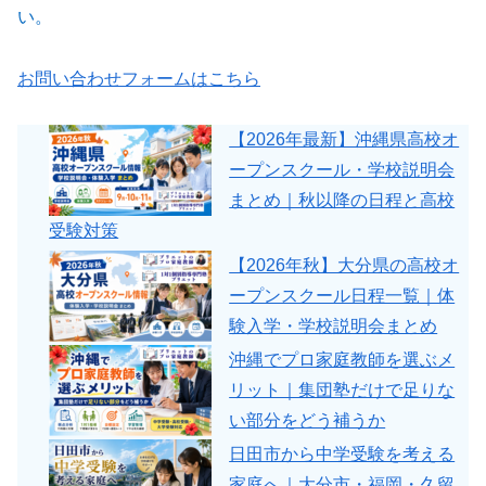
い。
お問い合わせフォームはこちら
【2026年最新】沖縄県高校オ
ープンスクール・学校説明会
まとめ｜秋以降の日程と高校
受験対策
【2026年秋】大分県の高校オ
ープンスクール日程一覧｜体
験入学・学校説明会まとめ
沖縄でプロ家庭教師を選ぶメ
リット｜集団塾だけで足りな
い部分をどう補うか
日田市から中学受験を考える
家庭へ｜大分市・福岡・久留