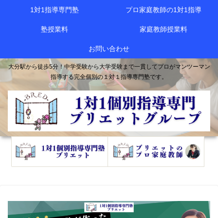
1対1指導専門塾
プロ家庭教師の1対1指導
塾授業料
家庭教師授業料
お問い合わせ
大分駅から徒歩5分！中学受験から大学受験まで一貫してプロがマンツーマン
指導する完全個別の１対１指導専門塾です。