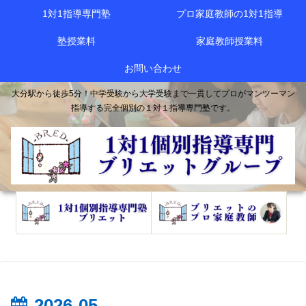
1対1指導専門塾
プロ家庭教師の1対1指導
塾授業料
家庭教師授業料
お問い合わせ
大分駅から徒歩5分！中学受験から大学受験まで一貫してプロがマンツーマン
指導する完全個別の１対１指導専門塾です。
2026-05