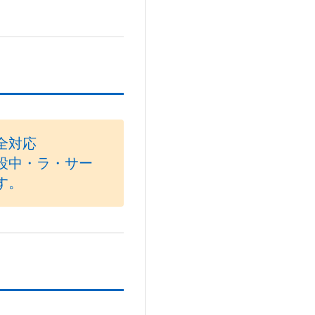
全対応
設中・ラ・サー
す。