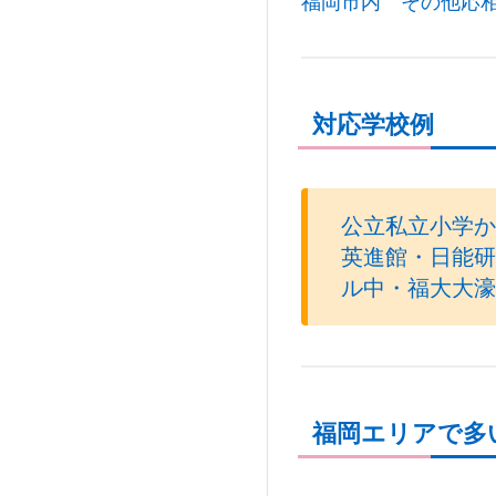
福岡市内 その他応
対応学校例
公立私立小学か
英進館・日能研
ル中・福大大濠
福岡エリアで多