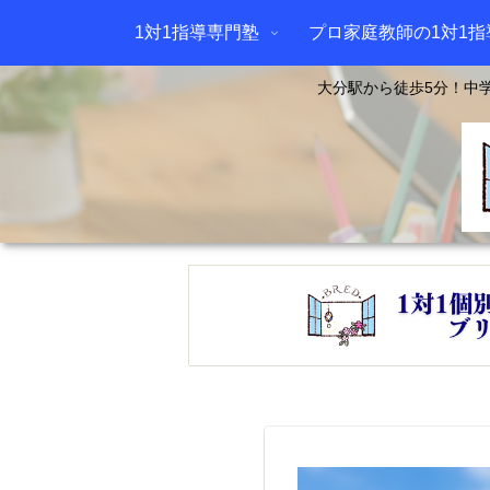
1対1指導専門塾
プロ家庭教師の1対1指
大分駅から徒歩5分！中