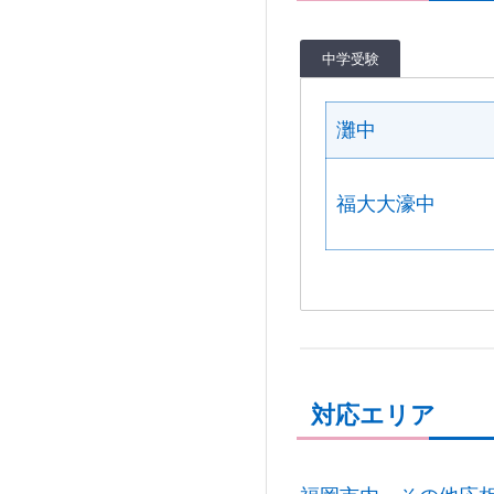
中学受験
灘中
福大大濠中
対応エリア