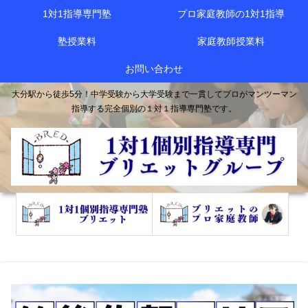
1対1指導専門塾
プロ家庭教師の1対1指導
塾授業料
家庭教師授業料
お問い合わせ
大分駅から徒歩5分！中学受験から大学受験まで一貫してプロがマンツーマン
指導する完全個別の１対１指導専門塾です。