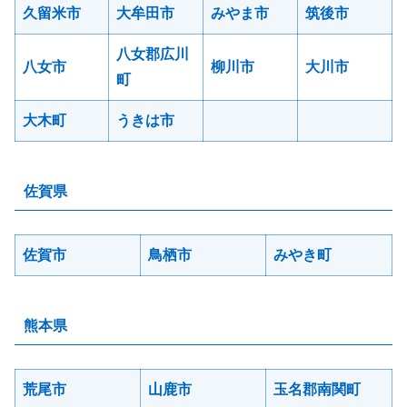
久留米市
大牟田市
みやま市
筑後市
八女郡広川
八女市
柳川市
大川市
町
大木町
うきは市
佐賀県
佐賀市
鳥栖市
みやき町
熊本県
荒尾市
山鹿市
玉名郡南関町