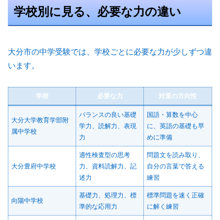
学校別に見る、必要な力の違い
大分市の中学受験では、学校ごとに必要な力が少しずつ違
います。
学校
必要な力
対策の方向性
バランスの良い基礎
国語・算数を中心
大分大学教育学部附
学力、読解力、表現
に、英語の基礎も早
属中学校
力
めに準備
適性検査型の思考
問題文を読み取り、
大分豊府中学校
力、資料読解力、記
自分の言葉で答える
述力
練習
基礎力、処理力、標
標準問題を速く正確
向陽中学校
準的な応用力
に解く練習