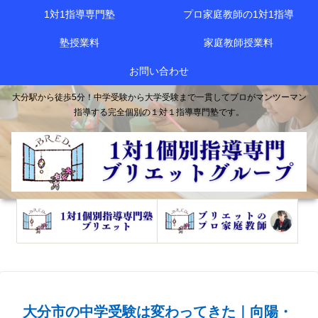
1対1指導専門塾
プロ家庭教師の1対1指導
塾授業料
家庭教師授業料
お問い合わせ
大分駅から徒歩5分！中学受験から大学受験まで一貫してプロがマンツーマン
指導する完全個別の１対１指導専門塾です。
大分市の中学受験は変わってきた｜向陽・