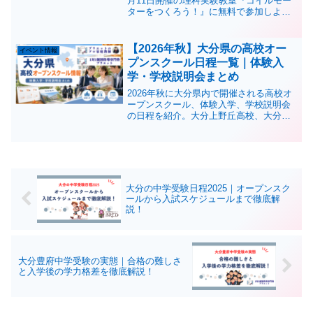
月11日開催の理科実験教室『コイルモー
ターをつくろう！』に無料で参加しよ
う！電気と磁石の不思議を体験しなが
ら、科学への興味と探究心を育てる楽し
いイベントです。
【2026年秋】大分県の高校オー
イベント情報
プンスクール日程一覧｜体験入
学・学校説明会まとめ
2026年秋に大分県内で開催される高校オ
ープンスクール、体験入学、学校説明会
の日程を紹介。大分上野丘高校、大分舞
鶴高校、大分東明高校、岩田高校、楊志
館高校、福徳学院高校などの開催日、申
込期限、参加時の注意点をまとめまし
た。
大分の中学受験日程2025｜オープンスク
ールから入試スケジュールまで徹底解
説！
大分豊府中学受験の実態｜合格の難しさ
と入学後の学力格差を徹底解説！