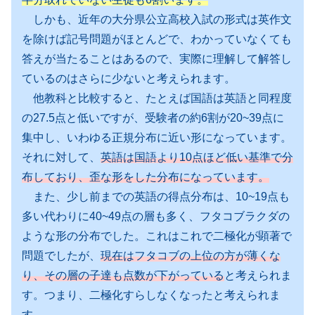
しかも、近年の大分県公立高校入試の形式は英作文
を除けば記号問題がほとんどで、わかっていなくても
答えが当たることはあるので、実際に理解して解答し
ているのはさらに少ないと考えられます。
他教科と比較すると、たとえば国語は英語と同程度
の27.5点と低いですが、受験者の約6割が20~39点に
集中し、いわゆる正規分布に近い形になっています。
それに対して、
英語は国語より10点ほど低い基準で分
布しており、歪な形をした分布になっています。
また、少し前までの英語の得点分布は、10~19点も
多い代わりに40~49点の層も多く、フタコブラクダの
ような形の分布でした。これはこれで二極化が顕著で
問題でしたが、
現在はフタコブの上位の方が薄くな
り、その層の子達も点数が下がっている
と考えられま
す。つまり、二極化すらしなくなったと考えられま
す。