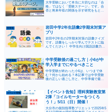
大学受験において本当に大切なのは「合
格」ではなく「受験ステージ」です。合
否と将来年収の関係を示す研究をもと
に、長期戦略の重要性を解説します。受
験生になってからでは遅い理由とは？
岩田中学2年生語彙2学期末対策ア
中学生
プリ
岩田中2年生の2学期末対策の語彙クイズ
です。語彙をしっかり学んでテストに臨
んでください！ 中学生向け国語語彙力ク
イズ /* カスタムスタイル */ body { font-
family: 'Inter', sans-serif; backg...
中学受験後の過ごし方｜小6が中
中学受験
学入学までにやるべきこと
中学受験が終わった小6は、いつまで休
む？何から始める？本記事では中学受験
後の正しい過ごし方と、中学準備で最も
重要な英語対策について具体的に解説し
ます。
【イベント告知】理科実験教室第
イベント情報
2弾「コイルモーターをつくろ
う！」5/11（日）開催！
大分市の個別指導塾ブリエットで2025年5