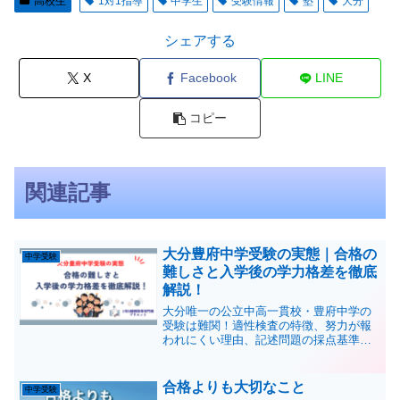
高校生
1対1指導
中学生
受験情報
塾
大分
シェアする
X
Facebook
LINE
コピー
関連記事
大分豊府中学受験の実態｜合格の
中学受験
難しさと入学後の学力格差を徹底
解説！
大分唯一の公立中高一貫校・豊府中学の
受験は難関！適性検査の特徴、努力が報
われにくい理由、記述問題の採点基準、
合格後の学力格差まで徹底分析。豊府中
受験を考えているご家庭が知るべきポイ
ントを詳しく解説します！
合格よりも大切なこと
中学受験