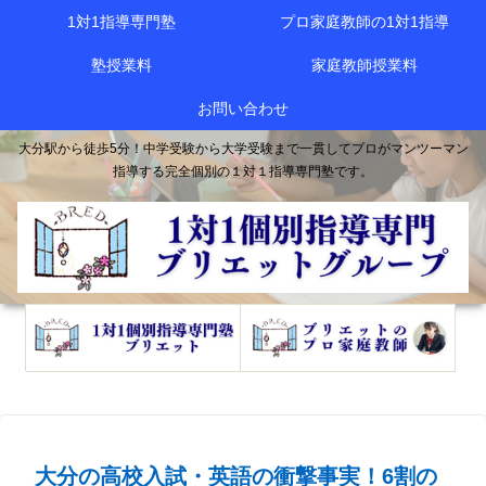
1対1指導専門塾
プロ家庭教師の1対1指導
塾授業料
家庭教師授業料
お問い合わせ
大分駅から徒歩5分！中学受験から大学受験まで一貫してプロがマンツーマン
指導する完全個別の１対１指導専門塾です。
大分の高校入試・英語の衝撃事実！6割の