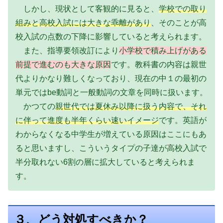
しかし、現状として客観的に見ると、
学校での取り
組みと高校入試には大きな乖離があり
、そのことが高
校入試の点数の下降に影響していると考えられます。
また、指導要領改訂により
小学校で積み上げがある
前提で進むのも大きな原因
です。教科書の内容は親世
代よりかなり難しくなっており、現在の中１の最初の
単元ではbe動詞と一般動詞の文章を同時に扱います。
かつての
親世代では夏休み以降に扱う内容で、それ
に伴って進度も半年くらい速いイメージ
です。英語が
わからなくなる中学生が増えている原因はここにもあ
ると思いますし、こういうタイプの子達が高校入試で
半分取れない6割の層に拡大していると考えられま
す。
３、どう対処すべきか？