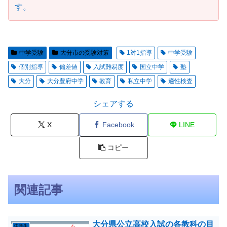
す。
中学受験
大分市の受験対策
1対1指導
中学受験
個別指導
偏差値
入試難易度
国立中学
塾
大分
大分豊府中学
教育
私立中学
適性検査
シェアする
X
Facebook
LINE
コピー
関連記事
大分県公立高校入試の各教科の目
中学生