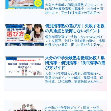
導で受験対策・苦手克服【無料体
大分市大道町の個別指導塾ブリエットで
験・相談受付中！】
は2025年夏季講習生募集中！小学生〜高
校生まで、完全1対1指導で苦手科目の克
服・中学受験・高校受験・大学受験・英
検対策に対応。夏休みの学力アップは今
がチャンス！
個別指導塾の選び方｜失敗する親
Uncategorized
の共通点と後悔しないポイント
個別指導塾選びで失敗しないためのポイ
ントを解説。1対1と1対複数の違い、成績
が伸びない原因、正しい選び方を分かり
やすく紹介します。
大分の中学受験塾を徹底比較！集
中学受験
団指導・個別指導・1対1指導の選
び方ガイド
大分で中学受験をお考えの保護者様へ、
塾選びのポイントを解説！集団指導、個
別指導、1対1指導、家庭教師それぞれの
特徴とメリット・デメリットをプロ目線
で徹底解説します。お子様に最適な学習
スタイルを見つけましょう。
大分市の中学受験ガイド：国立・公立・