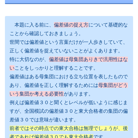
本題に入る前に、
偏差値の捉え方
について基礎的な
ことから確認しておきましょう。
世間では偏差値という言葉だけが一人歩きしていて、
正しく偏差値を捉えていないことがよくあります。
特に大切なのが、
偏差値は母集団ありきで汎用性はな
い
ことをしっかりと理解することです。
偏差値はある母集団における立ち位置を表したもので
あり、偏差値を正しく理解するためには
母集団がどう
いう集団か考える必要性
があります。
例えば偏差値３０と聞くとレベルが低いように感じま
すが、全国模試の偏差値３０と東大合格者の集団の偏
差値３０では意味が違います。
前者ではその時点での東大合格は無理でしょうが、後
者であれば偏差値３０でも東大合格者
です。