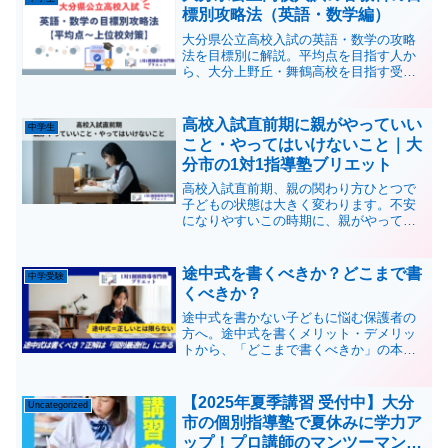
標別攻略法（英語・数学編）
大分県公立高校入試の英語・数学の攻略
法を目標別に解説。平均点を目指す人か
ら、大分上野丘・舞鶴高校を目指す受験
生まで、それぞれに必要な戦略を紹介し
ます。効率的な学習法で志望校合格を目
指しましょう。
高校入試直前期に親がやっていい
中学生
こと・やってはいけないこと｜大
分市の1対1指導塾ブリエット
高校入試直前期、親の関わり方ひとつで
子どもの状態は大きく変わります。不安
になりやすいこの時期に、親がやってい
いこと・やってはいけないことを、1対1
指導塾ブリエットが分かりやすく解説し
ます。
途中式を書くべきか？どこまで書
中学受験
くべきか？
途中式を書かない子どもに悩む保護者の
方へ。途中式を書くメリット・デメリッ
トから、「どこまで書くべきか」の本質
を解説します。正解は一つではなく、子
どもに合わせた最適化が重要です。1対1
指導塾ブリエットが現場視点で解説。
【2025年夏季講習 受付中】大分
Uncategorized
市の個別指導塾で夏休みに学力ア
ップ！プロ講師のマンツーマン指