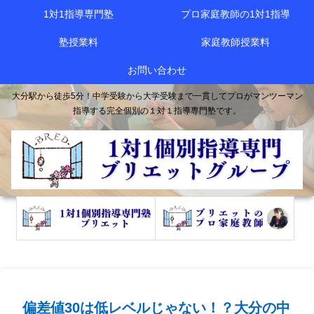
1対1指導専門塾
プロ家庭教師の1対1指導
塾授業料
家庭教師授業料
お問い合わせ
大分駅から徒歩5分！中学受験から大学受験まで一貫してプロがマンツーマン
指導する完全個別の１対１指導専門塾です。
偏差値30は低レベルじゃない！？大分の中