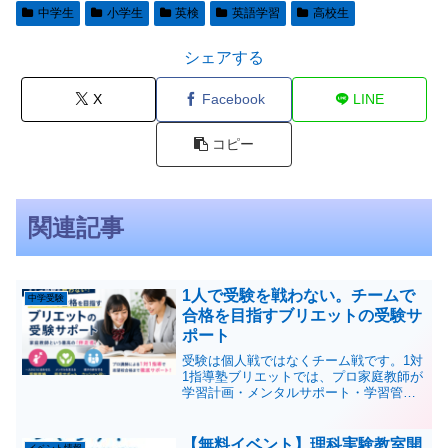
中学生
小学生
英検
英語学習
高校生
シェアする
X
Facebook
LINE
コピー
関連記事
1人で受験を戦わない。チームで
中学受験
合格を目指すブリエットの受験サ
ポート
受験は個人戦ではなくチーム戦です。1対
1指導塾ブリエットでは、プロ家庭教師が
学習計画・メンタルサポート・学習管理
を行い、生徒と保護者を支えながら合格
へ導きます。大分市、別府市、日田市、
熊本市、久留米市、福岡市、家庭教師や
【無料イベント】理科実験教室開
イベント情報