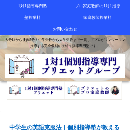
1対1指導専門塾
プロ家庭教師の1対1指導
塾授業料
家庭教師授業料
お問い合わせ
大分駅から徒歩5分！中学受験から大学受験まで一貫してプロがマンツーマン
指導する完全個別の１対１指導専門塾です。
中学生の英語克服法｜個別指導塾が教える