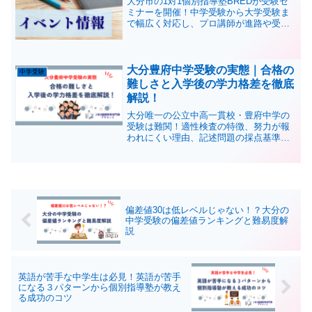
大分市の1対1個別指導塾BREDが受験セ
ミナーを開催！中学受験から大学受験ま
で幅広く対応し、プロ講師が進路や受験
情報を丁寧に解説。受験に悩む方はぜひ
お申し込みください！
大分豊府中学受験の実態｜合格の
中学受験
難しさと入学後の学力格差を徹底
解説！
大分唯一の公立中高一貫校・豊府中学の
受験は難関！適性検査の特徴、努力が報
われにくい理由、記述問題の採点基準、
合格後の学力格差まで徹底分析。豊府中
受験を考えているご家庭が知るべきポイ
ントを詳しく解説します！
偏差値30は低レベルじゃない！？大分の
中学受験の偏差値ランキングと難易度解
説
英語が苦手な中学生は必見！英語が苦手
になる３パターンから個別指導塾が教え
る成功のコツ