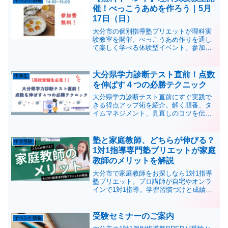
個別指導をお探しの方はご相談くださ
催！べっこうあめを作ろう｜5月
い。
17日（日）
大分市の個別指導塾ブリエットが理科実
験教室を開催。べっこうあめ作りを通し
て楽しく学べる体験型イベント。参加費
無料・少人数制。
大分県学力診断テスト直前！点数
中学生
を伸ばす４つの必勝テクニック
大分県学力診断テスト直前にすぐ実践で
きる得点アップ術を紹介。解く順番、タ
イムマネジメント、見直しのコツを伝
授。
塾と家庭教師、どちらが伸びる？
中学受験
1対1指導専門塾ブリエットが家庭
教師のメリットを解説
大分市で家庭教師をお探しなら1対1指導
塾ブリエット。プロ講師が自宅やオンラ
インで1対1指導。学習習慣づけと成績ア
ップを両立します。
受験セミナーのご案内
イベント情報