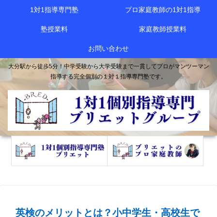
1対1指導専門塾
プロ家庭教師の1対1指導
塾授業料
家庭教師授業料
お問い合わせ
大分駅から徒歩5分！中学受験から大学受験まで一貫してプロがマンツーマン
指導する完全個別の１対１指導専門塾です。
英検のメリットとは？小中学生・高校生で