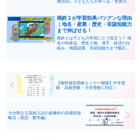
博2025。子どもたちが学べる「世界の国
を知る」「本物と出会う」「国際交流」
の３つのポイントを実体験をもとに解
説！教育視点で見る万博の魅力とは？
桃鉄２が学習効果バツグンな理由
中学受験
｜地名・産業・歴史・非認知能力
まで伸ばせる！
桃鉄２は子どもの学習にどう役立つ？ 地
名や特産品、歴史人物、漢字、経済の仕
組み、地図認識、非認知能力まで幅広く
伸ばせる理由を８つの観点からわかりや
すく解説。クリスマスや年末年始のプレ
ゼント選びにも役立つ内容です。
【無料個別受験セミナー開催】中学受
験・高校受験・大学受験に対応！
大分県公立高校入試の各教科の目標別攻
略法（英語・数学編）