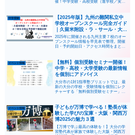
催！中学受験・高校受験（進学校／実業
系）・大学受験の４種類から選べる個別
相談形式です。最新の受験情報と長期的
な戦略をプロ講師が丁寧にレクチャーし
【2025年版】九州の難関私立中
中学受験
ます。
学校オープンスクール完全ガイド
｜久留米附設・ラ・サール・大濠
ほか７校を日程＆予約術で徹底比
2025年に開催される九州主要７校のオー
較
プンスクール情報を早見表で整理。開催
日・予約開始日・アクセス時間をまと
め、大分から効率よく“はしご見学”する交
通ルートや mirai-compass 10時予約必勝
法、合同説明会の活用術まで紹介しま
【無料】個別受験セミナー開催！
イベント情報
す。初めての中学受験でも失敗しない準
中学・高校・大学受験の最新情報
備と学習ロードマップをチェック！
を個別にアドバイス
大分市の1対1指導塾ブリエットでは、最
新の大分の学校・受験情報を個別にレク
チャーする「無料個別受験セミナー」を
開催します。中学受験・高校受験・大学
受験に向けた長期戦略を立てたい方必見
です。
子どもが万博で学べる！塾長が体
イベント情報
験した学びの宝庫・大阪・関西万
博2025の魅力３選
【万博で学ぶ最高の体験を！】大分の学
習塾代表が家族で体験した大阪・関西万