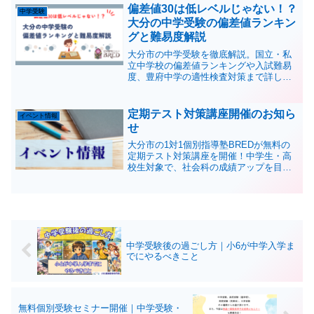
偏差値30は低レベルじゃない！？
中学受験
大分の中学受験の偏差値ランキン
グと難易度解説
大分市の中学受験を徹底解説。国立・私
立中学校の偏差値ランキングや入試難易
度、豊府中学の適性検査対策まで詳しく
紹介。学校選びや勉強法の参考にどう
ぞ。
定期テスト対策講座開催のお知ら
イベント情報
せ
大分市の1対1個別指導塾BREDが無料の
定期テスト対策講座を開催！中学生・高
校生対象で、社会科の成績アップを目指
す内容。個別指導の良さを体験し、テス
ト前の対策に役立てませんか？詳細と申
し込みは今すぐチェック！
中学受験後の過ごし方｜小6が中学入学ま
でにやるべきこと
無料個別受験セミナー開催｜中学受験・