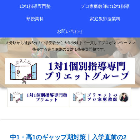
1対1指導専門塾
プロ家庭教師の1対1指導
塾授業料
家庭教師授業料
お問い合わせ
大分駅から徒歩5分！中学受験から大学受験まで一貫してプロがマンツーマン
指導する完全個別の１対１指導専門塾です。
中1・高1のギャップ期対策｜入学直前の2