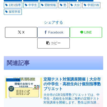
1対1指導
中学生
受験情報
塾
大分
学習計画
探究学習
シェアする
X
Facebook
LINE
コピー
関連記事
定期テスト対策講座開催｜大分市
イベント情報
の中学生・高校生向け個別指導塾
ブリエット
大分市の1対1指導塾ブリエットでは、中
学生・高校生を対象に無料の定期テスト
対策講座を開催します。塾生は担当講師
と相談して学習内容を決定し、学校ワー