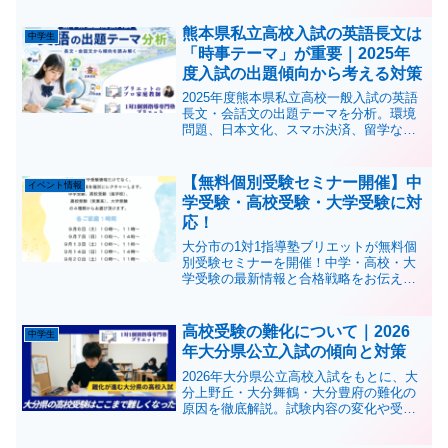
クや苦手教科の対策に取り組みます。
熊本県私立高校入試の英語長文は
中学生
「時事テーマ」が重要｜2025年
度入試の出題傾向から考える対策
2025年度熊本県私立高校一般入試の英語
長文・会話文の出題テーマを分析。環境
問題、日本文化、スマホ決済、留学な
ど、熊本市周辺の高校受験生が知ってお
きたい英語対策を解説します。
【無料個別受験セミナー開催】中
イベント情報
学受験・高校受験・大学受験に対
応！
大分市の1対1指導塾ブリエットが無料個
別受験セミナーを開催！中学・高校・大
学受験の最新情報と合格戦略をお伝えし
ます。
高校受験の難化について｜2026
中学生
年大分県公立入試の傾向と対策
2026年大分県公立高校入試をもとに、大
分上野丘・大分舞鶴・大分豊府の難化の
原因を徹底解説。試験内容の変化や受験
環境の変化、そして今からできる対策ま
で詳しく説明します。