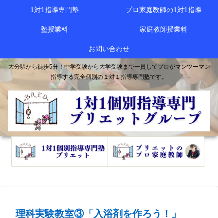
1対1指導専門塾
プロ家庭教師の1対1指導
塾授業料
家庭教師授業料
お問い合わせ
大分駅から徒歩5分！中学受験から大学受験まで一貫してプロがマンツーマン
指導する完全個別の１対１指導専門塾です。
理科実験教室③「入浴剤を作ろう！」