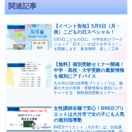
関連記事
【イベント告知】5月5日（月・
イベント情報
祝）こどもの日スペシャル！
5月5日こどもの日に、小学生向けワーク
ショップ「巨大こいのぼりを作ろう！」
を開催します。参加無料、楽しく工作体
験！場所は個別指導塾ブリエットの教室
です。
【無料】個別受験セミナー開催！
イベント情報
中学・高校・大学受験の最新情報
を個別にアドバイス
大分市の1対1指導塾ブリエットでは、最
新の大分の学校・受験情報を個別にレク
チャーする「無料個別受験セミナー」を
開催します。中学受験・高校受験・大学
受験に向けた長期戦略を立てたい方必見
です。
女性講師在籍で安心！BREDブリ
中学受験
エットは大分市で女の子にも人気
の個別指導塾
BREDブリエット（大分市）は、女性講
師も在籍する完全1対1の個別指導塾。同