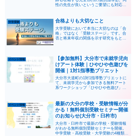
性の先生が良いというご要望にも対応
し、安心して通える学習環境を提供して
います。小学生・中学生・高校生の指導
に対応。
合格よりも大切なこと
中学受験
大学受験において本当に大切なのは「合
格」ではなく「受験ステージ」です。合
否と将来年収の関係を示す研究をもと
に、長期戦略の重要性を解説します。受
験生になってからでは遅い理由とは？
【参加無料】大分市で未就学児向
イベント情報
けアート体験｜ひやひや色遊びを
開催｜1対1指導塾ブリエット
大分市大道町の1対1指導塾ブリエットに
て、未就学児から参加できる無料アート
系ワークショップ「ひやひや色遊び」を
開催します。色遊びや感触遊びを通して
楽しく学べるイベントです。
最新の大分の学校・受験情報が分
イベント情報
かる！無料個別受験セミナー開催
のお知らせ(大分市・臼杵市)
大分市・臼杵市で最新の学校・受験情報
がわかる無料個別受験セミナーを開催。
中学受験・高校受験・大学受験の4種類か