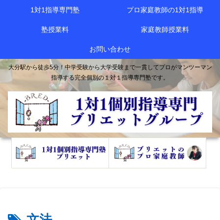
1対1指導専門塾
プロ家庭教師の1対1指導
塾授業料
家庭教師授業料
お問い合わせ
大分駅から徒歩5分！中学受験から大学受験まで一貫してプロがマンツーマン
指導する完全個別の１対１指導専門塾です。
文法