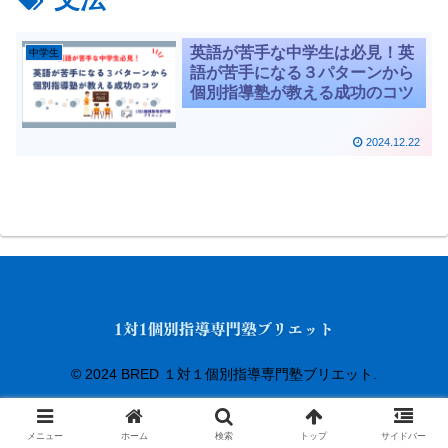
英語が苦手な中学生は必見！英
中学生
語が苦手になる３パターンから
個別指導塾が教える成功のコツ
2024.12.22
© 2024 BRED １対１個別指導専門塾ブリエット.
メニュー
ホーム
検索
トップ
サイドバー