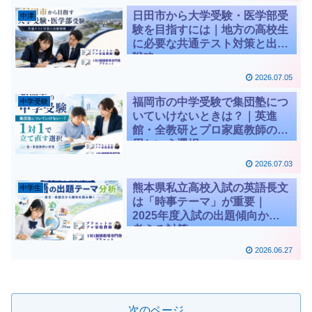
日田市から大学受験・医学部受
中津
験を目指すには｜地方の高校生
に必要な共通テスト対策と出願
戦略
2026.07.05
福岡市の中学受験で集団塾につ
中学受験
いていけないときは？｜英進
館・全教研とプロ家庭教師の併
用という選択
2026.07.03
熊本県私立高校入試の英語長文
中学生
は「時事テーマ」が重要｜
2025年度入試の出題傾向から
考える対策
2026.06.27
次のページ