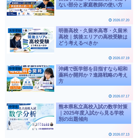
ない部分と家庭教師の使い方
2026.07.20
明善高校・久留米高専・久留米
大学受験
高校｜筑後エリアの高校受験は
どう考えるべきか
2026.07.19
沖縄で医学部を目指すなら昭和
中学受験
薬科か開邦か？進路戦略の考え
方
2026.07.17
熊本県私立高校入試の数学対策
中学生
｜2025年度入試から見る学校
別の出題傾向
2026.07.13