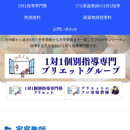
1対1指導専門塾
プロ家庭教師の1対1指導
塾授業料
家庭教師授業料
お問い合わせ
大分駅から徒歩5分！中学受験から大学受験まで一貫してプロがマンツーマン
指導する完全個別の１対１指導専門塾です。
家庭教師