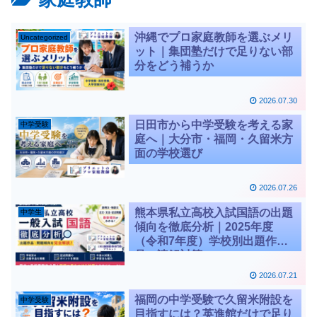
沖縄でプロ家庭教師を選ぶメリ
Uncategorized
ット｜集団塾だけで足りない部
分をどう補うか
2026.07.30
日田市から中学受験を考える家
中学受験
庭へ｜大分市・福岡・久留米方
面の学校選び
2026.07.26
熊本県私立高校入試国語の出題
中学生
傾向を徹底分析｜2025年度
（令和7年度）学校別出題作
品・読解対策
2026.07.21
福岡の中学受験で久留米附設を
中学受験
目指すには？英進館だけで足り