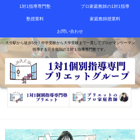
1対1指導専門塾
プロ家庭教師の1対1指導
塾授業料
家庭教師授業料
お問い合わせ
大分駅から徒歩5分！中学受験から大学受験まで一貫してプロがマンツーマン
指導する完全個別の１対１指導専門塾です。