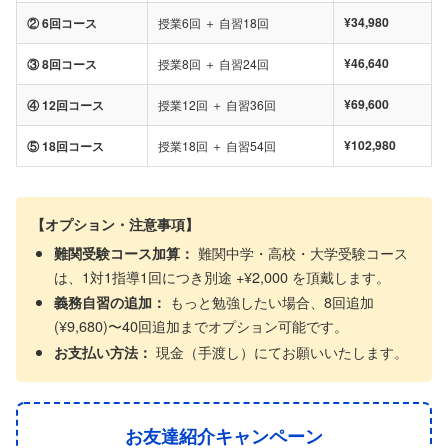
¥34,980
② 6回コース
授業6回 ＋ 自習18回
¥46,640
③ 8回コース
授業8回 ＋ 自習24回
¥69,600
④ 12回コース
授業12回 ＋ 自習36回
¥102,980
⑤ 18回コース
授業18回 ＋ 自習54回
【オプション・注意事項】
難関中学・高校・大学受験コース
難関受験コース加算：
は、1対1指導1回につき別途 +¥2,000 を頂戴します。
もっと勉強したい場合、8回追加
義務自習の追加：
(¥9,680)〜40回追加までオプション可能です。
現金（手渡し）にてお願いいたします。
お支払い方法：
お友達紹介キャンペーン