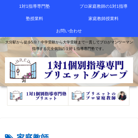
1対1指導専門塾
プロ家庭教師の1対1指導
塾授業料
家庭教師授業料
お問い合わせ
大分駅から徒歩5分！中学受験から大学受験まで一貫してプロがマンツーマン
指導する完全個別の１対１指導専門塾です。
家庭教師