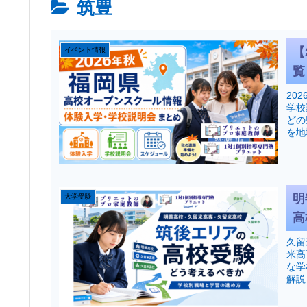
筑豊
【
イベント情報
覧
20
学校
どの
を地
明
大学受験
高
久留
米高
な学
解説