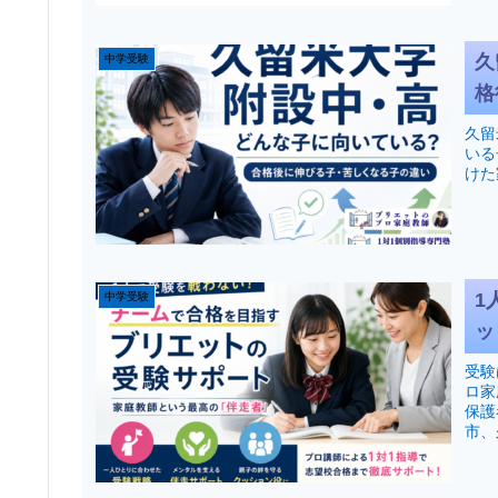
久
中学受験
格
久留
いる
けた
1
中学受験
ッ
受験
ロ家
保護
市、
ださ