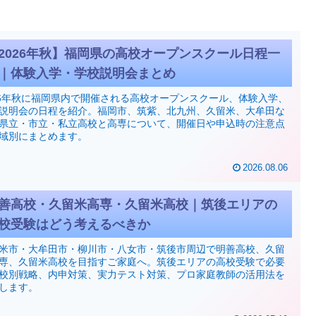
2026年秋】福岡県の高校オープンスクール日程一
｜体験入学・学校説明会まとめ
26年秋に福岡県内で開催される高校オープンスクール、体験入学、
説明会の日程を紹介。福岡市、筑紫、北九州、久留米、大牟田な
県立・市立・私立高校と高専について、開催日や申込時の注意点
域別にまとめます。
2026.08.06
善高校・久留米高専・久留米高校｜筑後エリアの
校受験はどう考えるべきか
米市・大牟田市・柳川市・八女市・筑後市周辺で明善高校、久留
専、久留米高校を目指すご家庭へ。筑後エリアの高校受験で必要
校別戦略、内申対策、実力テスト対策、プロ家庭教師の活用法を
します。